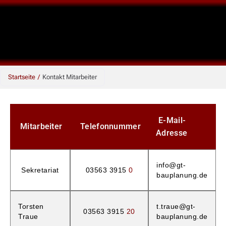
Zum
Inhalt
springen
Startseite
/
Kontakt Mitarbeiter
E-Mail-
Mitarbeiter
Telefonnummer
Adresse
info@gt-
Sekretariat
03563 3915
0
bauplanung.de
Torsten
t.traue@gt-
03563 3915
20
Traue
bauplanung.de