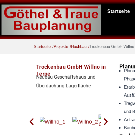
Zum
Startseite
Inhalt
springen
Startseite
Projekte
Hochbau
Trockenbau GmbH Willno 
Planu
Trockenbau GmbH Willno in
Planu
Terpe
Neubau Geschäftshaus und
Phase
Überdachung Lagerfläche
Erarb
Ausfü
Tragw
und 
Antra
Baube