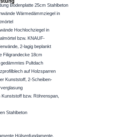
istung
ung Bodenplatte 25cm Stahlbeton
nwände Wärmedämmziegel in
tmörtel
wände Hochlochziegel in
almörtel bzw. KNAUF-
erwände, 2-lagig beplankt
 Filigrandecke 18cm
 gedämmtes Pultdach
zprofilblech auf Holzsparren
er Kunststoff, 2-Scheiben-
erverglasung
 Kunststoff bzw. Röhrenspan,
en Stahlbeton
amente Hülsenfundamente,