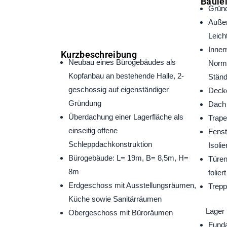
Baule
Gründ
Auße
Leich
Innen
Kurzbeschreibung
Neubau eines Bürogebäudes als
Norm
Kopfanbau an bestehende Halle, 2-
Ständ
geschossig auf eigenständiger
Decke
Gründung
Dach
Überdachung einer Lagerfläche als
Trape
einseitig offene
Fenst
Schleppdachkonstruktion
Isoli
Bürogebäude: L= 19m, B= 8,5m, H=
Türen
8m
foliert
Erdgeschoss mit Ausstellungsräumen,
Trepp
Küche sowie Sanitärräumen
Lager
Obergeschoss mit Büroräumen
Fund